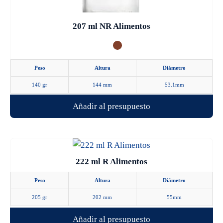
en
la
207 ml NR Alimentos
página
de
producto
Peso
Altura
Diámetro
140 gr
144 mm
53.1mm
Añadir al presupuesto
222 ml R Alimentos
Peso
Altura
Diámetro
205 gr
202 mm
55mm
Añadir al presupuesto