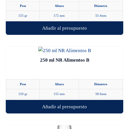
Peso
Altura
Diámetro
155 gr
172 mm
55.4mm
Añadir al presupuesto
Este
producto
250 ml NR Alimentos B
tiene
múltiples
variantes.
Peso
Altura
Diámetro
Las
150 gr
155 mm
58.6mm
opciones
se
Añadir al presupuesto
pueden
elegir
en
Este