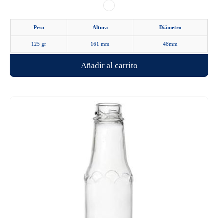
de
producto
Peso
Altura
Diámetro
125 gr
161 mm
48mm
Añadir al carrito
Este
producto
tiene
múltiples
variantes.
Las
opciones
se
pueden