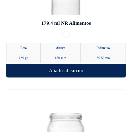
elegir
en
la
179,4 ml NR Alimentos
página
de
producto
Peso
Altura
Diámetro
130 gr
159 mm
50.50mm
Añadir al carrito
Este
producto
tiene
múltiples
variantes.