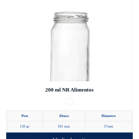
producto
tiene
múltiples
variantes.
Las
opciones
se
pueden
elegir
en
la
200 ml NR Alimentos
página
de
producto
Peso
Altura
Diámetro
130 gr
181 mm
57mm