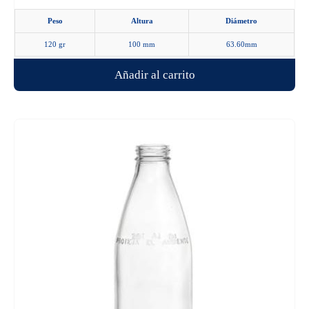
producto
Peso
Altura
Diámetro
120 gr
100 mm
63.60mm
Añadir al carrito
Este
producto
tiene
múltiples
variantes.
Las
opciones
se
pueden
elegir