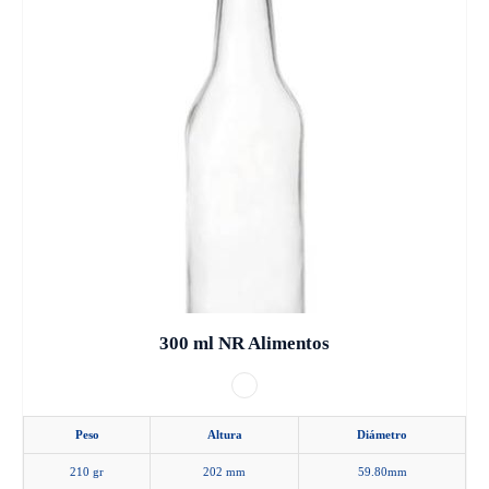
la
producto
página
tiene
de
múltiples
producto
variantes.
Las
opciones
se
pueden
elegir
en
la
300 ml NR Alimentos
página
de
producto
Peso
Altura
Diámetro
210 gr
202 mm
59.80mm