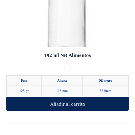
Las
opciones
se
pueden
elegir
en
la
192 ml NR Alimentos
página
de
producto
Peso
Altura
Diámetro
125 gr
103 mm
56.9mm
Añadir al carrito
Este