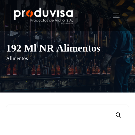
Saltar
al
Menú
contenido
192 Ml NR Alimentos
Alimentos