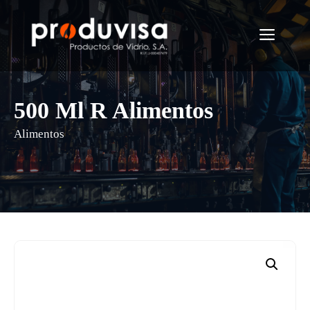
Saltar
al
Menú
contenido
500 Ml R Alimentos
Alimentos