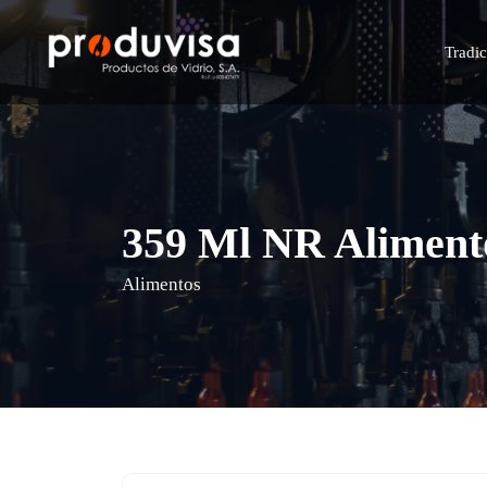
Saltar
al
Tradic
contenido
359 Ml NR Aliment
Alimentos