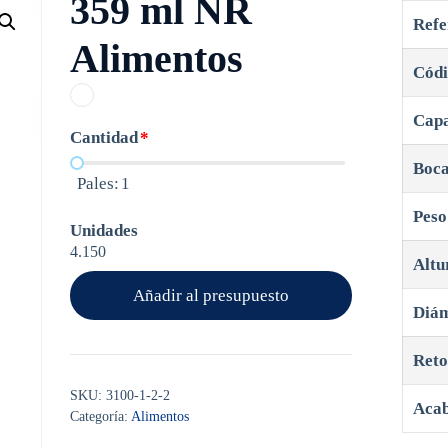
359 ml NR
Refe
Alimentos
Códi
Capa
Cantidad
*
Boca
Pales:
1
Peso
Unidades
4.150
Altu
Añadir al presupuesto
Diám
Reto
SKU:
3100-1-2-2
Aca
Categoría:
Alimentos