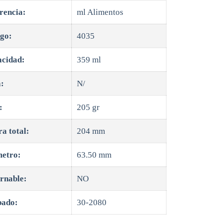
rencia:
ml Alimentos
go:
4035
cidad:
359 ml
:
N/
:
205 gr
ra total:
204 mm
etro:
63.50 mm
rnable:
NO
bado:
30-2080