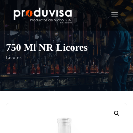
Saltar
al
Menú
contenido
750 Ml NR Licores
Licores