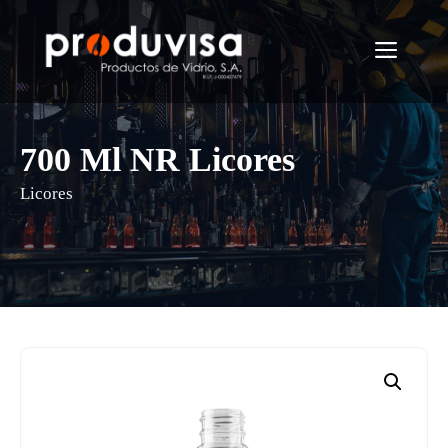
Saltar
al
Menú
contenido
700 Ml NR Licores
Licores