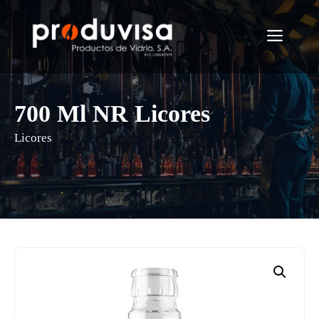
Saltar
al
Menú
contenido
700 Ml NR Licores
Licores