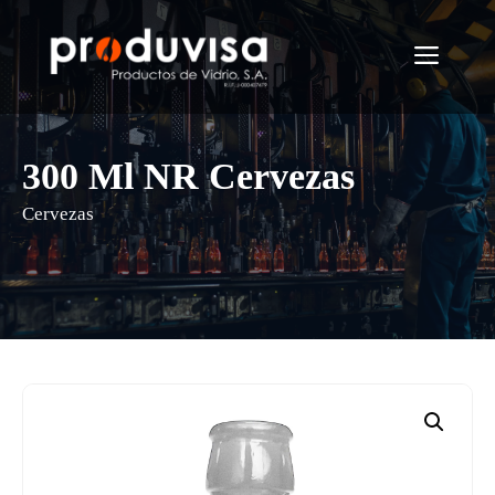
Saltar
al
Menú
contenido
300 Ml NR Cervezas
Cervezas